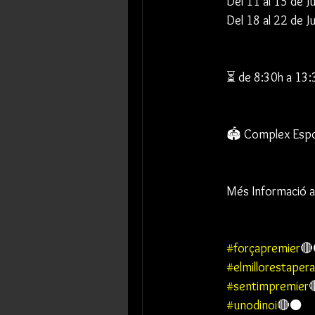
Del 11 al 15 de Ju
Del 18 al 22 de Ju
⏳ de 8:30h a 13:
🏟 Complex Espor
Més Informació a
#forçapremier

#elmillorestapera
#sentimpremier
#unodinoi
🔴⚫