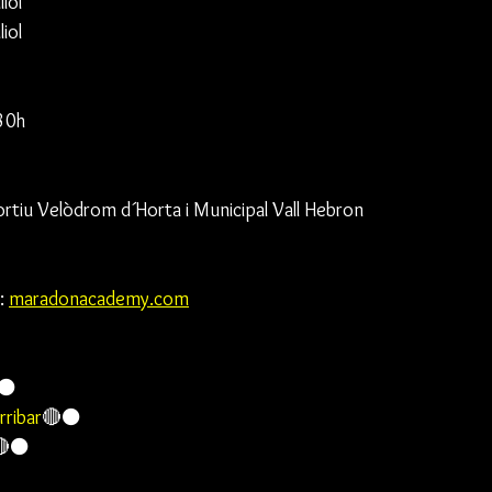
liol
liol
30h
tiu Velòdrom d´Horta i Municipal Vall Hebron
: 
maradonacademy.com
⚫
rribar
🔴⚫
🔴⚫