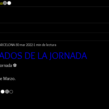
na
🔴⚫
BARCELONA
30 mar 2022
1 min de lectura
ADOS DE LA JORNADA
jornada ⚽️ 
de Marzo.
⚫️🔴🌕