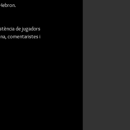
 Hebron.
istència de jugadors 
a, comentaristes i 