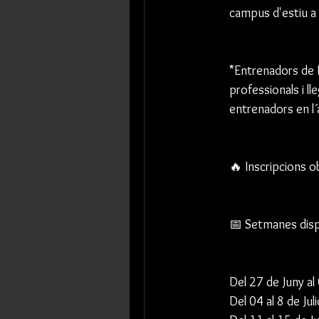
campus d'estiu a 
*Entrenadors de P
professionals i 
entrenadors en l´
🔥 Inscripcions o
📅 Setmanes disp
Del 27 de Juny al 
Del 04 al 8 de Juli