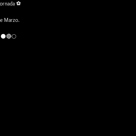
jornada ⚽️ 
de Marzo.
⚫️🔴🌕