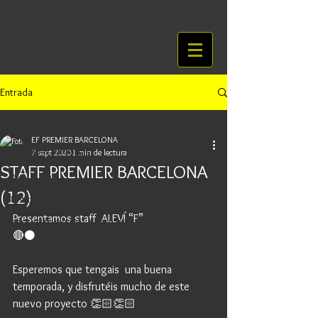
Entrada
Todas las entradas
EF PREMIER BARCELONA
Todas las entradas
7 sept 2020
1 min de lectura
STAFF PREMIER BARCELONA
NOTICIAS
(12)
Untitled Category
Presentamos staff  ALEVÍ “F” 
RESULTADOS DE LA JORNADA
🔴⚫️ 
Esperemos que tengais  una buena 
temporada, y disfrutéis mucho de este 
nuevo proyecto 👏🏻👏🏻