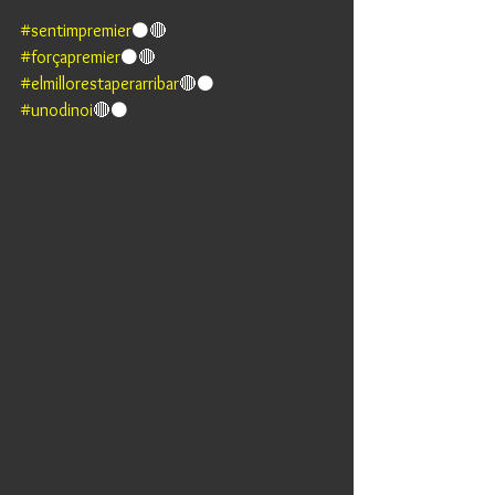
#sentimpremier
⚫🔴 
#forçapremier
⚫🔴 
#elmillorestaperarribar
🔴⚫ 
#unodinoi
🔴⚫️