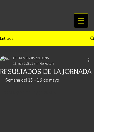
Entrada
Todas las entradas
EF PREMIER BARCELONA
Todas las entradas
18 may 2021
1 min de lectura
RESULTADOS DE LA JORNADA
NOTICIAS
Semana del 15 - 16 de mayo
Untitled Category
RESULTADOS DE LA JORNADA