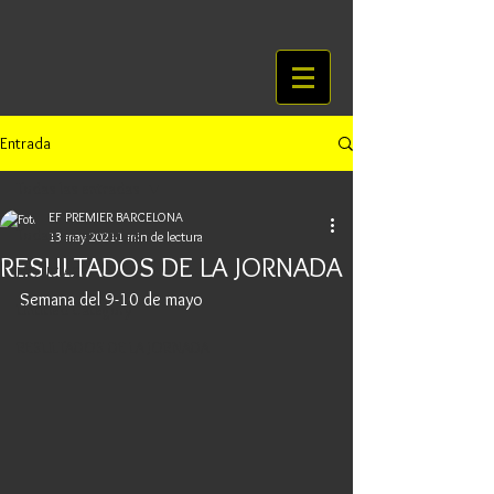
Entrada
Todas las entradas
EF PREMIER BARCELONA
Todas las entradas
13 may 2021
1 min de lectura
RESULTADOS DE LA JORNADA
NOTICIAS
Semana del 9-10 de mayo
Untitled Category
RESULTADOS DE LA JORNADA