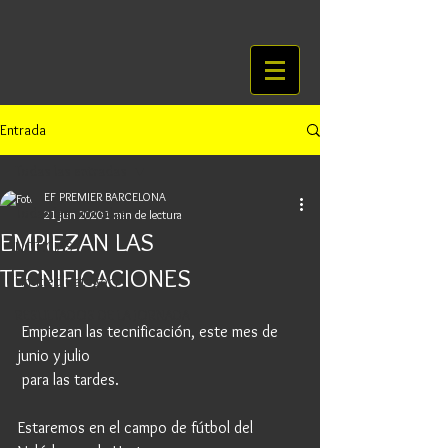
Entrada
Todas las entradas
EF PREMIER BARCELONA
Todas las entradas
21 jun 2020
1 min de lectura
EMPIEZAN LAS
NOTICIAS
TECNIFICACIONES
Untitled Category
RESULTADOS DE LA JORNADA
 Empiezan las tecnificación, este mes de 
junio y julio
 para las tardes.
Estaremos en el campo de fútbol del 