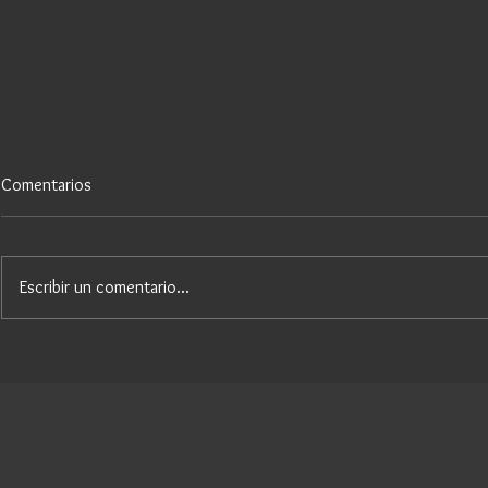
Comentarios
Escribir un comentario...
CAMPUS VERANO 2023
CAMPUS FÚ
PREMIER BARCELONA
SANTA 2023