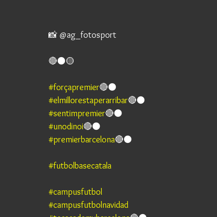
📸 @ag_fotosport 
🔴⚫️🟡
#forçapremier
🔴⚫ 
#elmillorestaperarribar
🔴⚫ 
#sentimpremier
🔴⚫️ 
#unodinoi
🔴⚫️ 
#premierbarcelona
🔴⚫️
#futbolbasecatala
#campusfutbol
#campusfutbolnavidad