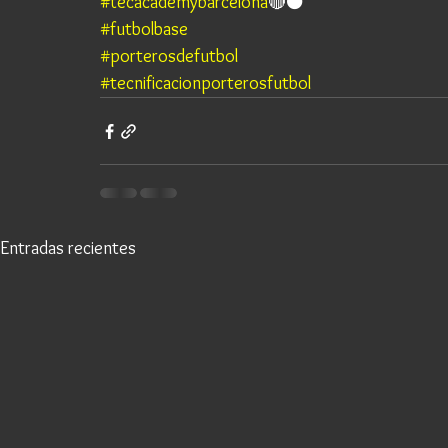
#tecacademybarcelona
🔴⚫️ 
#futbolbase
#porterosdefutbol
#tecnificacionporterosfutbol
Entradas recientes