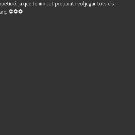
petició, ja que tenim tot preparat i vol jugar tots els 
arç. ⚽️⚽️⚽️